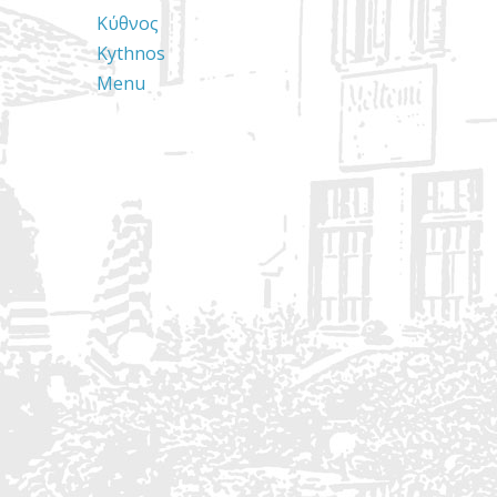
Κύθνος
Kythnos
Menu