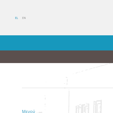
EL
EN
Μενού