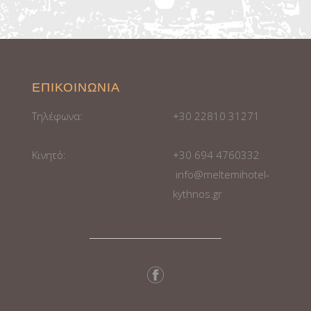
ΕΠΙΚΟΙΝΩΝΙΑ
Τηλέφωνα:
+30 22810 31271
Κινητό:
+30 694 4760332
info@meltemihotel-
kythnos.gr