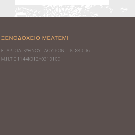
ΞΕΝΟΔΟΧΕΙΟ ΜΕΛΤΕΜΙ
ΕΠΑΡ. ΟΔ. ΚΥΘΝΟΥ - ΛΟΥΤΡΩΝ - ΤΚ: 840 06
Μ.Η.Τ.Ε 1144Κ012Α0310100