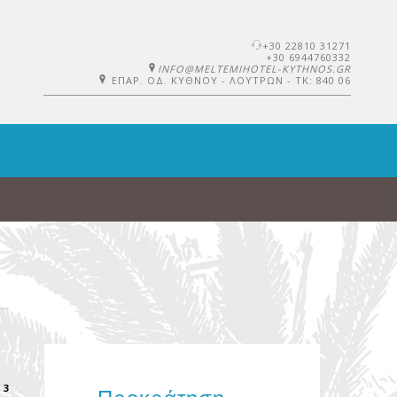
+30 22810 31271
+30 6944760332
INFO@MELTEMIHOTEL-KYTHNOS.GR
ΕΠΑΡ. ΟΔ. ΚΥΘΝΟΥ - ΛΟΥΤΡΩΝ - ΤΚ: 840 06
3