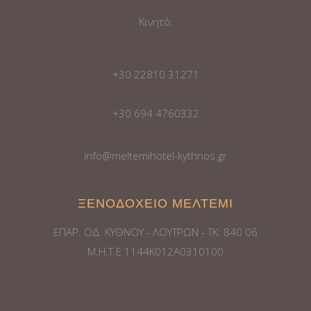
Κινητό:
+30 22810 31271
+30 694 4760332
info@meltemihotel-kythnos.gr
ΞΕΝΟΔΟΧΕΙΟ ΜΕΛΤΕΜΙ
ΕΠΑΡ. ΟΔ. ΚΥΘΝΟΥ - ΛΟΥΤΡΩΝ - ΤΚ: 840 06
Μ.Η.Τ.Ε 1144Κ012Α0310100