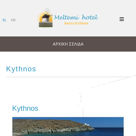
EL
EN
ΑΡΧΙΚΉ ΣΕΛΊΔΑ
Kythnos
Kythnos