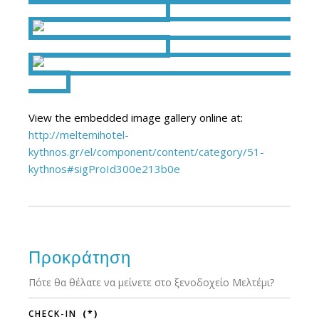
Λουτρών
Μαρίνα Λουτρών
Μαρίνα
Λουτρών
Μαρίνα Λουτρών
Λουτρά
Λουτρά
View the embedded image gallery online at:
http://meltemihotel-
kythnos.gr/el/component/content/category/51-
kythnos#sigProId300e213b0e
Προκράτηση
Πότε θα θέλατε να μείνετε στο ξενοδοχείο Μελτέμι?
CHECK-IN
(*)